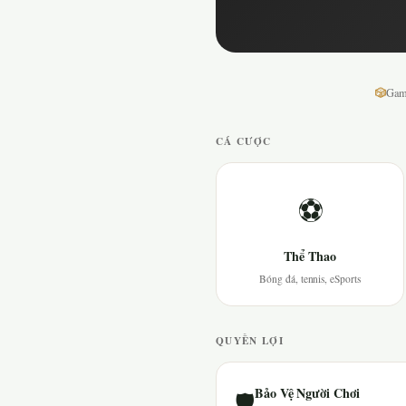
🎲
Gam
CÁ CƯỢC
⚽
Thể Thao
Bóng đá, tennis, eSports
QUYỀN LỢI
Bảo Vệ Người Chơi
🛡