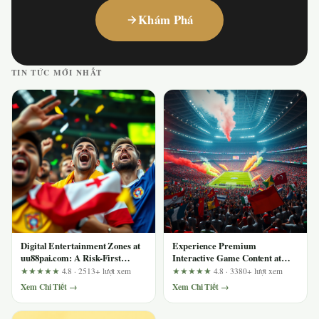
Khám Phá
TIN TỨC MỚI NHẤT
Digital Entertainment Zones at
Experience Premium
uu88pai.com: A Risk-First
Interactive Game Content at
Review of Who Should Enter
GO99: A UX Review of What
★★★★★
4.8 · 2513+ lượt xem
★★★★★
4.8 · 3380+ lượt xem
and Who Should Walk Away
You Can Verify
Xem Chi Tiết →
Xem Chi Tiết →