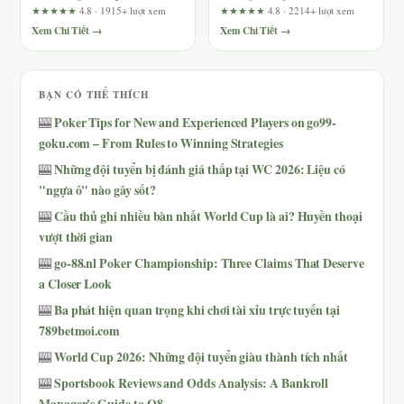
and Control
Advisor’s Review of
★★★★★
4.8 · 1915+ lượt xem
★★★★★
4.8 · 2214+ lượt xem
Transparency and Suitability
Xem Chi Tiết →
Xem Chi Tiết →
BẠN CÓ THỂ THÍCH
Poker Tips for New and Experienced Players on go99-
🎰
goku.com – From Rules to Winning Strategies
Những đội tuyển bị đánh giá thấp tại WC 2026: Liệu có
🎰
"ngựa ô" nào gây sốt?
Cầu thủ ghi nhiều bàn nhất World Cup là ai? Huyền thoại
🎰
vượt thời gian
go-88.nl Poker Championship: Three Claims That Deserve
🎰
a Closer Look
Ba phát hiện quan trọng khi chơi tài xỉu trực tuyến tại
🎰
789betmoi.com
World Cup 2026: Những đội tuyển giàu thành tích nhất
🎰
Sportsbook Reviews and Odds Analysis: A Bankroll
🎰
Manager's Guide to O8