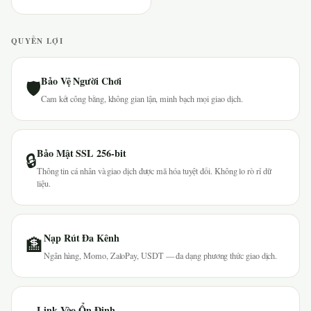
QUYỀN LỢI
Bảo Vệ Người Chơi
🛡
Cam kết công bằng, không gian lận, minh bạch mọi giao dịch.
Bảo Mật SSL 256-bit
🔒
Thông tin cá nhân và giao dịch được mã hóa tuyệt đối. Không lo rò rỉ dữ
liệu.
Nạp Rút Đa Kênh
🏦
Ngân hàng, Momo, ZaloPay, USDT — đa dạng phương thức giao dịch.
Link Vào Ổn Định