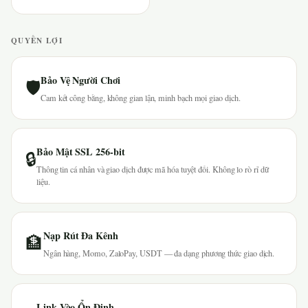
QUYỀN LỢI
Bảo Vệ Người Chơi
🛡
Cam kết công bằng, không gian lận, minh bạch mọi giao dịch.
Bảo Mật SSL 256-bit
🔒
Thông tin cá nhân và giao dịch được mã hóa tuyệt đối. Không lo rò rỉ dữ
liệu.
Nạp Rút Đa Kênh
🏦
Ngân hàng, Momo, ZaloPay, USDT — đa dạng phương thức giao dịch.
Link Vào Ổn Định