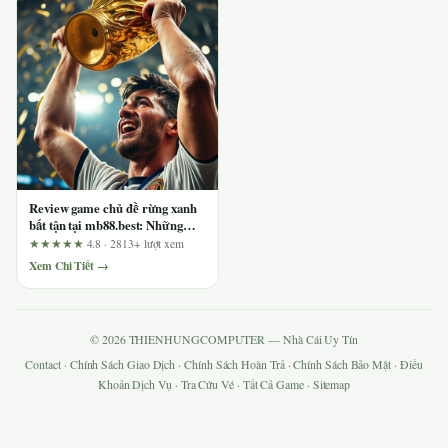
Review game chủ đề rừng xanh
bất tận tại mb88.best: Những
tuyên bố quảng cáo cần kiểm
★★★★★
4.8 · 2813+ lượt xem
chứng
Xem Chi Tiết →
© 2026 THIENHUNGCOMPUTER — Nhà Cái Uy Tín
Contact
·
Chính Sách Giao Dịch
·
Chính Sách Hoàn Trả
·
Chính Sách Bảo Mật
·
Điều
Khoản Dịch Vụ
·
Tra Cứu Vé
·
Tất Cả Game
·
Sitemap