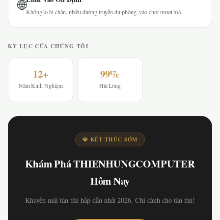
🌐
Không lo bị chặn, nhiều đường truyền dự phòng, vào chơi mượt mà.
KỶ LỤC CỦA CHÚNG TÔI
12+
99%
Năm Kinh Nghiệm
Hài Lòng
💎 KẾT THÚC SỚM
Khám Phá THIENHUNGCOMPUTER
Hôm Nay
Khuyến mãi tân thủ hấp dẫn nhất 2026. Chỉ dành cho tân thủ!