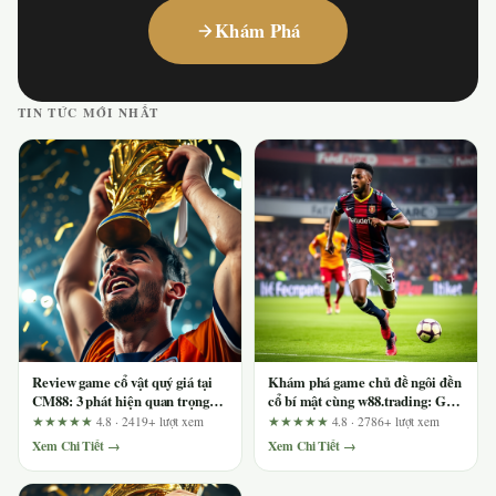
Khám Phá
TIN TỨC MỚI NHẤT
Review game cổ vật quý giá tại
Khám phá game chủ đề ngôi đền
CM88: 3 phát hiện quan trọng
cổ bí mật cùng w88.trading: Góc
dưới góc nhìn người dùng lâu
nhìn kiểm chứng từ người chơi
★★★★★
4.8 · 2419+ lượt xem
★★★★★
4.8 · 2786+ lượt xem
năm
lâu năm
Xem Chi Tiết →
Xem Chi Tiết →