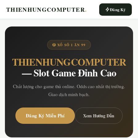
THIENHUNGCOMPUTER
.
Đăng Ký
🎲 XỔ SỐ 1 ĂN 99
THIENHUNGCOMPUTER
— Slot Game Đỉnh Cao
Chất lượng cho game thủ online. Odds cao nhất thị trường.
Giao dịch minh bạch.
Đăng Ký Miễn Phí
Xem Hướng Dẫn