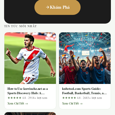
Khám Phá
TIN TỨC MỚI NHẤT
How to Use kuwinzhz.net as a
kubetso1.com Sports Guide:
Sports Discovery Hub: A
Football, Basketball, Tennis, and
Practical Guide for Football,
More – A Practical Walkthrough
★★★★★
4.8 · 2918+ lượt xem
★★★★★
4.8 · 2683+ lượt xem
Tennis, and Basketball
Xem Chi Tiết →
Xem Chi Tiết →