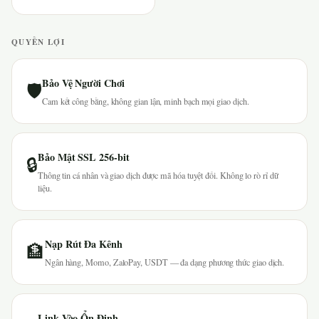
QUYỀN LỢI
Bảo Vệ Người Chơi
🛡
Cam kết công bằng, không gian lận, minh bạch mọi giao dịch.
Bảo Mật SSL 256-bit
🔒
Thông tin cá nhân và giao dịch được mã hóa tuyệt đối. Không lo rò rỉ dữ
liệu.
Nạp Rút Đa Kênh
🏦
Ngân hàng, Momo, ZaloPay, USDT — đa dạng phương thức giao dịch.
Link Vào Ổn Định