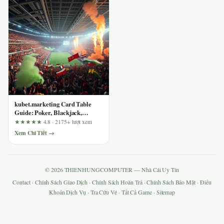
kubet.marketing Card Table
Guide: Poker, Blackjack,
Baccarat and Other Casino Card
★★★★★
4.8 · 2175+ lượt xem
Games
Xem Chi Tiết →
© 2026 THIENHUNGCOMPUTER — Nhà Cái Uy Tín
Contact
·
Chính Sách Giao Dịch
·
Chính Sách Hoàn Trả
·
Chính Sách Bảo Mật
·
Điều
Khoản Dịch Vụ
·
Tra Cứu Vé
·
Tất Cả Game
·
Sitemap