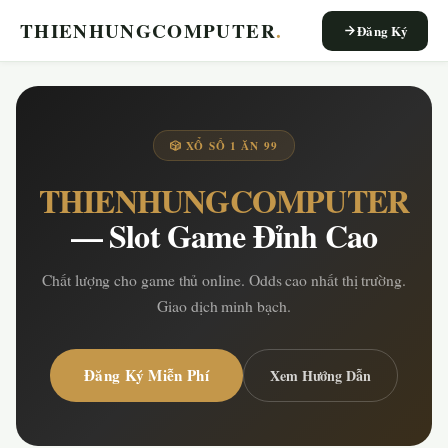
THIENHUNGCOMPUTER
.
Đăng Ký
🎲 XỔ SỐ 1 ĂN 99
THIENHUNGCOMPUTER
— Slot Game Đỉnh Cao
Chất lượng cho game thủ online. Odds cao nhất thị trường.
Giao dịch minh bạch.
Đăng Ký Miễn Phí
Xem Hướng Dẫn