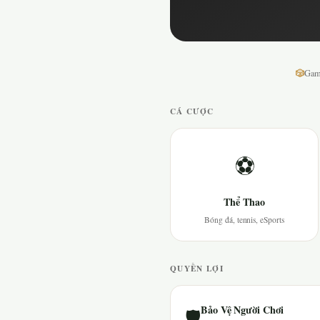
🎲
Gam
CÁ CƯỢC
⚽
Thể Thao
Bóng đá, tennis, eSports
QUYỀN LỢI
Bảo Vệ Người Chơi
🛡