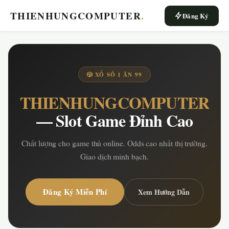
THIENHUNGCOMPUTER
.
Đăng Ký
🎲 XỔ SỐ 1 ĂN 99
THIENHUNGCOMPUTER
— Slot Game Đỉnh Cao
Chất lượng cho game thủ online. Odds cao nhất thị trường.
Giao dịch minh bạch.
Đăng Ký Miễn Phí
Xem Hướng Dẫn