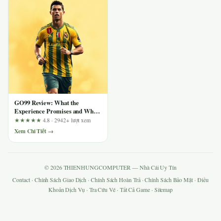
GO99 Review: What the
Experience Promises and What
You Must Verify Yourself
★★★★★
4.8 · 2942+ lượt xem
Xem Chi Tiết →
© 2026 THIENHUNGCOMPUTER — Nhà Cái Uy Tín
Contact
·
Chính Sách Giao Dịch
·
Chính Sách Hoàn Trả
·
Chính Sách Bảo Mật
·
Điều
Khoản Dịch Vụ
·
Tra Cứu Vé
·
Tất Cả Game
·
Sitemap