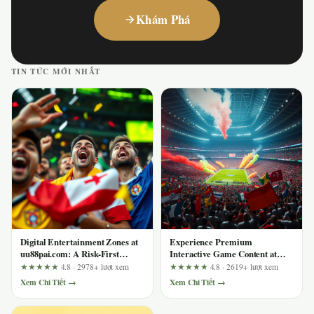
Khám Phá
TIN TỨC MỚI NHẤT
Digital Entertainment Zones at
Experience Premium
uu88pai.com: A Risk-First
Interactive Game Content at
Review of Who Should Enter
GO99: A UX Review of What
★★★★★
4.8 · 2978+ lượt xem
★★★★★
4.8 · 2619+ lượt xem
and Who Should Walk Away
You Can Verify
Xem Chi Tiết →
Xem Chi Tiết →