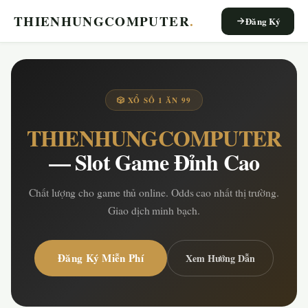
THIENHUNGCOMPUTER
.
Đăng Ký
🎲 XỔ SỐ 1 ĂN 99
THIENHUNGCOMPUTER
— Slot Game Đỉnh Cao
Chất lượng cho game thủ online. Odds cao nhất thị trường.
Giao dịch minh bạch.
Đăng Ký Miễn Phí
Xem Hướng Dẫn