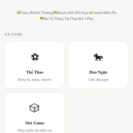
🎲
🎁
🔥
Game Bài Đổi Thưởng
Khuyến Mãi Mỗi Ngày
Freebet Miễn Phí
🛡
⚡
Bảo Vệ Thông Tin
Nạp Rút 3 Phút
CÁ CƯỢC
⚽
🐎
Thể Thao
Đua Ngựa
Bóng đá, tennis, eSports
Cược đua ngựa
🎲
Slot Game
Hàng nghìn slot đỉnh cao