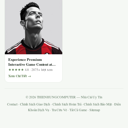
Experience Premium
Interactive Game Content at
u88sv.com: A UX Expert's
★★★★★
4.8 · 2875+ lượt xem
Touchpoint Review
Xem Chi Tiết →
© 2026 THIENHUNGCOMPUTER — Nhà Cái Uy Tín
Contact
·
Chính Sách Giao Dịch
·
Chính Sách Hoàn Trả
·
Chính Sách Bảo Mật
·
Điều
Khoản Dịch Vụ
·
Tra Cứu Vé
·
Tất Cả Game
·
Sitemap