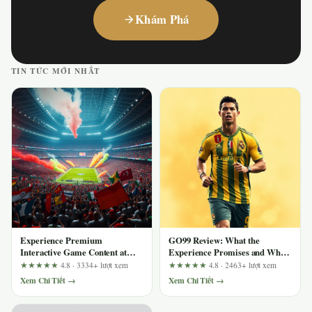
Khám Phá
TIN TỨC MỚI NHẤT
Experience Premium
GO99 Review: What the
Interactive Game Content at
Experience Promises and What
GO99: A UX Review of What
You Must Verify Yourself
★★★★★
4.8 · 3334+ lượt xem
★★★★★
4.8 · 2463+ lượt xem
You Can Verify
Xem Chi Tiết →
Xem Chi Tiết →