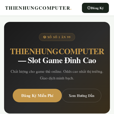
THIENHUNGCOMPUTER
.
Đăng Ký
🎲 XỔ SỐ 1 ĂN 99
THIENHUNGCOMPUTER
— Slot Game Đỉnh Cao
Chất lượng cho game thủ online. Odds cao nhất thị trường.
Giao dịch minh bạch.
Đăng Ký Miễn Phí
Xem Hướng Dẫn