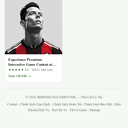
Experience Premium
Interactive Game Content at
u88sv.com: A UX Expert's
★★★★★
4.8 · 2005+ lượt xem
Touchpoint Review
Xem Chi Tiết →
© 2026 THIENHUNGCOMPUTER — Nhà Cái Uy Tín
Contact
·
Chính Sách Giao Dịch
·
Chính Sách Hoàn Trả
·
Chính Sách Bảo Mật
·
Điều
Khoản Dịch Vụ
·
Tra Cứu Vé
·
Tất Cả Game
·
Sitemap