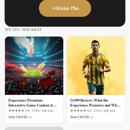
Khám Phá
TIN TỨC MỚI NHẤT
Experience Premium
GO99 Review: What the
Interactive Game Content at
Experience Promises and What
GO99: A UX Review of What
You Must Verify Yourself
★★★★★
4.8 · 3208+ lượt xem
★★★★★
4.8 · 2516+ lượt xem
You Can Verify
Xem Chi Tiết →
Xem Chi Tiết →