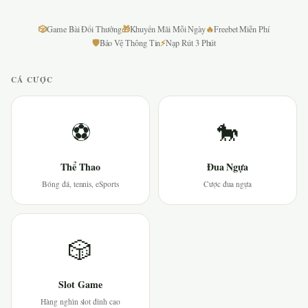
🎲
🎁
🔥
Game Bài Đổi Thưởng
Khuyến Mãi Mỗi Ngày
Freebet Miễn Phí
🛡
⚡
Bảo Vệ Thông Tin
Nạp Rút 3 Phút
CÁ CƯỢC
⚽
🐎
Thể Thao
Đua Ngựa
Bóng đá, tennis, eSports
Cược đua ngựa
🎲
Slot Game
Hàng nghìn slot đỉnh cao